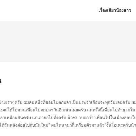
เรื่องเสียวน้องสาว
น
นอย่างเราๆครับ ผมคนหนึ่งที่ชอบไปตกปลาเป็นประจำเกือบจะทุกวันเลยครับ ผ
หนึ่งผมได้ไปชวนเพื่อนไปตกปลากันอีกเช่นเคยครับ แต่ครั้งนี้เพื่อนไปทำธุระใน
าปลาเหมือนกันครับ แกเอายอไปตั้งครับ น้าชบาบอกว่า”เพื่อนไปในเมืองสอบใ
ได้วันหลังค่อยไปกับมันใหม่” ผมไหนๆมาก็เตรียมตัวมาแล้ว”งั้นโอเครครับน้