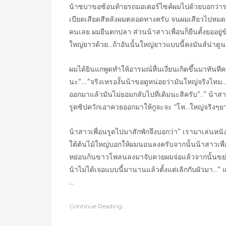
น้าชบาขอซ้อนท้ายรถมอเตอร์ไซค์ผมไปด้วยบอกว่ารถ
เบียดเสียดสีหลังผมตลอดทางครับ จนผมเสียวไปหมดแต่ก
คนเลย ผมยืนตกปลา ส่วนน้าสาวเพื่อนก็ยืนตั้งยออยู่ข
ใหญ่ยาวด้วย…ถ้าอันนั้นใหญ่ยาวแบบนี้คงมันส์น่าดู
ผมได้ยินแกพูดทำให้อารมณ์หื่นเงี่ยนเกิดขึ้นมาทัน
นะ”….”จริงเหรองั้นน้าขอดูหน่อยว่ามันใหญ่จริงไหม…
ออกมาแล้วมันไม่ยอมกลับไปที่เดิมนะสิครับ”..” น้าส
รูดซิปควักเอาควยออกมาให้กูจะจะ “โห…ใหญ่จริงๆยา
น้าสาวเพื่อนรูดไปมาสักพักจึงบอกว่า” เรามาเล่นห
ใต้ต้นไม้ใหญ่บอกให้ผมนอนลงครับจากนั้นน้าสาวเพื
หย่อนก้นขาวโพลนลงมาจับควยผมจ่อแล้วจากนั้นขย
น้าไม่ได้เจอแบบนี้มานานแล้วตั้งแต่เลิกกับผัวม
…
Continue Reading...