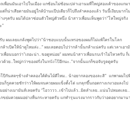
เพื่อนมันเอาไปในเมือง แกซ้อนไม่ซ้อนเปล่าเอานมที่ใหญ่สองเต้าของแกม
็น่าเสียดายมันอยู่ใกล้บ้านแป๊ปเดียวก็ไปถึงลำคลองแล้ว วันนี้เงียบมากไม่
้างๆครับ ผมได้ปลาซ่อนตัวใหญ่ตัวหนึ่ง น้าสาวเพื่อนเห็นพูดว่า”โหใหญ่จริง
นะ”
ทีครับ ผมเลยแกล้งพูดไปว่า”น้าชอบแบบนั้นเหรอของผมก็ไม่แพ้ใครในโลก
กล้าเปิดให้น้าดูไหมล่ะ…” ผมเลยตอบไปว่ากล้านั้นกล้าแน่ครับ แต่เวลาเอาม
าวเพื่อนบอกว่า”เถอะน่า…ขอดูหน่อย” ผมทนน้าสาวเพื่อนรบเร้าไม่ไหวครับ ก็
วด้วย…ใหญ่กว่าของฝรั่งใน
หนังโป๊
อีกนะ..”จากนั้นแกก็ขอจับรูดดูครับ
นังโป๊กันสดๆข้างลำคลองใต้ต้นไม้ดีไหม… น้าอยากลองของละสิ” แกพาผมไปที
่อนก็รูดควยชักว่าวให้ผมจนควยผมแข็งตั้งโด่ แกลุกขึ้นถอดกางเกงวอมลงไป
่มอย่างเมามันส์เลยครับ “โอวววว…เข้าไปแล้ว…มิดลำเลย…แน่นไปหมดเลย…
า…” แกขย่มควยผมอย่างหื่นกระหายครับ แกทำรุนแรงมากราวกับว่าอดอยากมาน